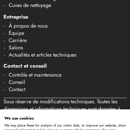
Cuves de nettoyage
Entreprise
À propos de nous
Équipe
Carrière
Salons
Actualités et articles techniques
Contact et conseil
Contrôle et maintenance
Conseil
Contact
Sous réserve de modifications techniques. Toutes les
dimensions et informations techniques sont données à
titre indicatif. Sous réserve d'erreurs et de fautes de
We use cookies
frappe. Notre offre s'adresse exclusivement aux
We may place these for analysis of our visitor data, to improve our website, show