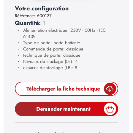
23
Votre configuration
24
Référence:
600137
Quantité:
1
25
Alimentation électrique: 230V - 50Hz - IEC
26
61439
Type de porte: porte battante
27
Commande de porte: classique
28
technique de porte: classique
Niveaux de stockage (LE): 4
29
espaces de stockage (LB): 8
30
Télécharger la fiche technique
Demander maintenant