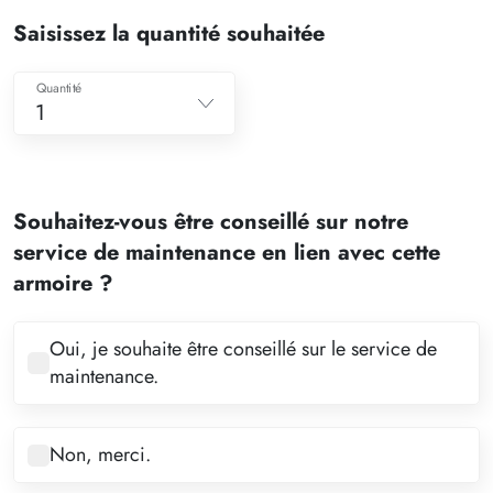
Saisissez la quantité souhaitée
Quantité
1
1
2
Souhaitez-vous être conseillé sur notre
3
service de maintenance en lien avec cette
4
armoire ?
5
6
Oui, je souhaite être conseillé sur le service de
maintenance.
7
8
Non, merci.
9