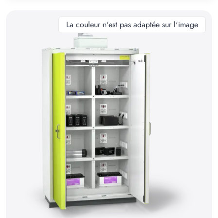
10
11
La couleur n'est pas adaptée sur l'image
12
13
14
15
16
17
18
19
20
21
22