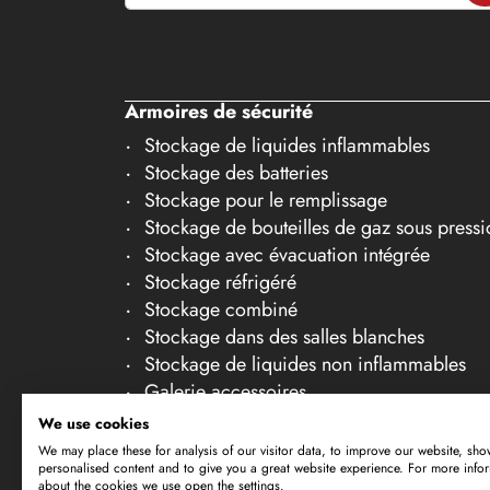
19
20
Armoires de sécurité
21
Stockage de liquides inflammables
22
Stockage des batteries
23
Stockage pour le remplissage
24
Stockage de bouteilles de gaz sous pressi
Stockage avec évacuation intégrée
25
Stockage réfrigéré
26
Stockage combiné
Stockage dans des salles blanches
27
Stockage de liquides non inflammables
28
Galerie accessoires
29
We use cookies
We may place these for analysis of our visitor data, to improve our website, sho
30
personalised content and to give you a great website experience. For more info
about the cookies we use open the settings.