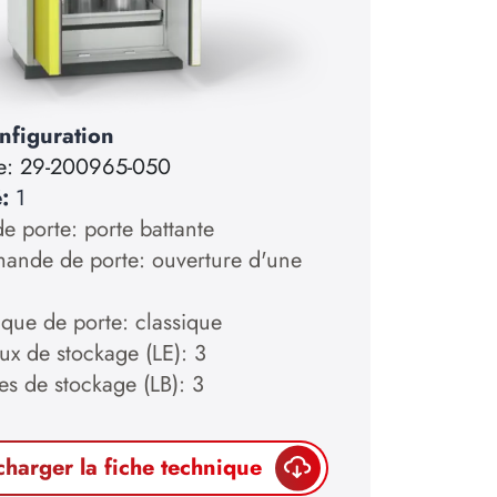
nfiguration
e:
29-200965-050
é:
1
e porte: porte battante
nde de porte: ouverture d'une
ique de porte: classique
ux de stockage (LE): 3
es de stockage (LB): 3
charger la fiche technique