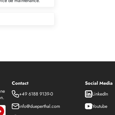
ervice de maintenance.
Contact
Social Media
 ne
+49 6188 9139-0
LinkedIn
n.
info@dueperthal.com
Youtube