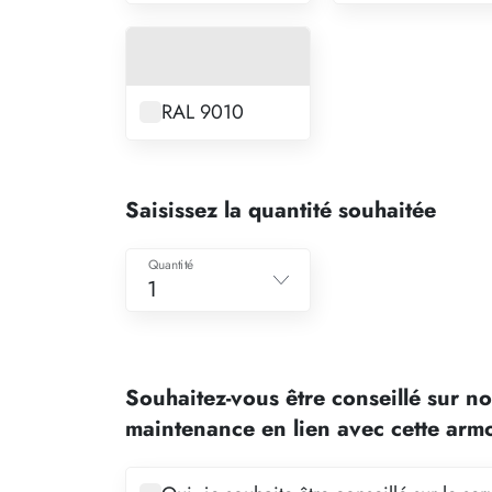
RAL 9010
Saisissez la quantité souhaitée
Quantité
1
1
2
Souhaitez-vous être conseillé sur no
3
maintenance en lien avec cette arm
4
5