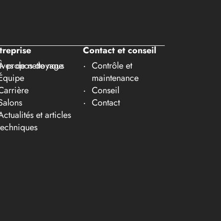
treprise
Contact et conseil
ves de nettoyage
À propos de nous
Contrôle et
Équipe
maintenance
Carrière
Conseil
Salons
Contact
Actualités et articles
techniques