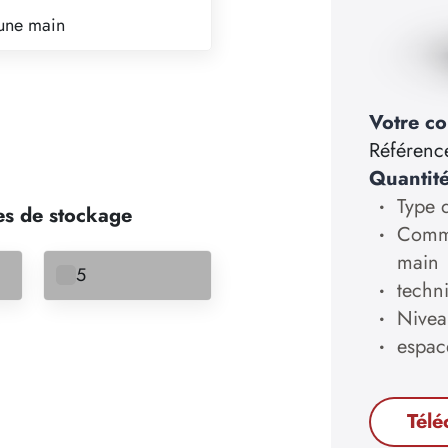
une main
Votre co
Référenc
Quantit
Type d
es de stockage
Comma
main
5
techn
Nivea
espac
Télé