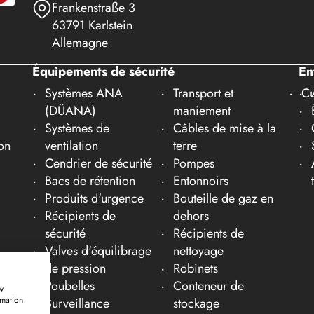
Frankenstraße 3
63791 Karlstein
Allemagne
Équipements de sécurité
En
Systèmes ANA
Transport et
Cu
(DÜANA)
maniement
Systèmes de
Câbles de mise à la
on
ventilation
terre
Cendrier de sécurité
Pompes
Bacs de rétention
Entonnoirs
Produits d'urgence
Bouteille de gaz en
Récipients de
dehors
sécurité
Récipients de
Valves d'équilibrage
nettoyage
de pression
Robinets
Poubelles
Conteneur de
w
rmation
Surveillance
stockage