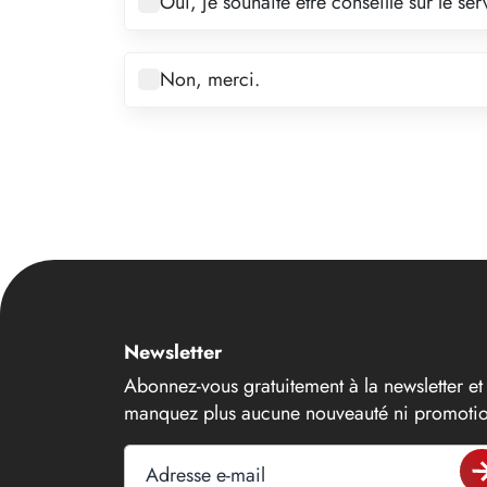
Oui, je souhaite être conseillé sur le s
6
7
Non, merci.
8
9
10
11
12
13
14
Newsletter
15
Abonnez-vous gratuitement à la newsletter et
16
manquez plus aucune nouveauté ni promotio
17
Adresse e-mail
18