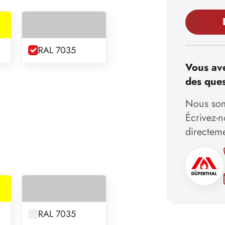
RAL 7035
Vous ave
des ques
Nous som
Écrivez-
directem
RAL 7035