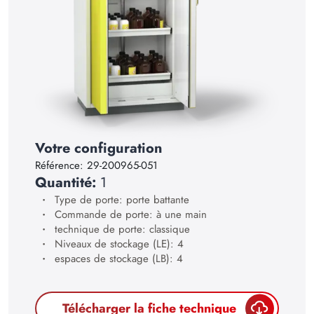
18
19
20
21
22
23
Votre configuration
24
Référence:
29-200965-051
Quantité:
1
25
Type de porte: porte battante
26
Commande de porte: à une main
technique de porte: classique
27
Niveaux de stockage (LE): 4
espaces de stockage (LB): 4
28
29
Télécharger la fiche technique