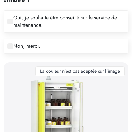
armoire ?
5
6
Oui, je souhaite être conseillé sur le service de
maintenance.
7
8
Non, merci.
9
10
11
La couleur n'est pas adaptée sur l'image
12
13
14
15
16
17