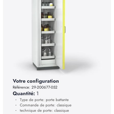
14
15
16
17
18
19
20
21
22
Votre configuration
23
Référence:
29-200677-052
Quantité:
1
24
Type de porte: porte battante
25
Commande de porte: classique
technique de porte: classique
26