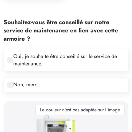
1
2
Souhaitez-vous être conseillé sur notre
3
service de maintenance en lien avec cette
4
armoire ?
5
6
Oui, je souhaite être conseillé sur le service de
maintenance.
7
8
Non, merci.
9
10
11
La couleur n'est pas adaptée sur l'image
12
13