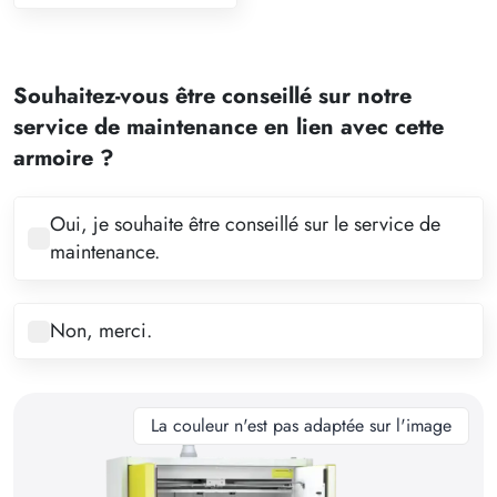
1
2
Souhaitez-vous être conseillé sur notre
3
service de maintenance en lien avec cette
4
armoire ?
5
6
Oui, je souhaite être conseillé sur le service de
maintenance.
7
8
Non, merci.
9
10
11
La couleur n'est pas adaptée sur l'image
12
13