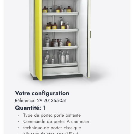
14
15
16
17
18
19
20
21
Votre configuration
22
Référence:
29-201265-051
23
Quantité:
1
24
Type de porte: porte battante
Commande de porte: À une main
25
technique de porte: classique
Niveaux de stockage (LE): 4