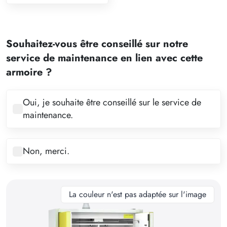
1
2
Souhaitez-vous être conseillé sur notre
3
service de maintenance en lien avec cette
4
armoire ?
5
6
Oui, je souhaite être conseillé sur le service de
maintenance.
7
8
Non, merci.
9
10
11
La couleur n'est pas adaptée sur l'image
12
13