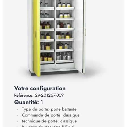
14
15
16
17
18
19
20
21
Votre configuration
22
Référence:
29-201267-059
23
Quantité:
1
24
Type de porte: porte battante
Commande de porte: classique
25
technique de porte: classique
Niveaux de stockage (LE): 6