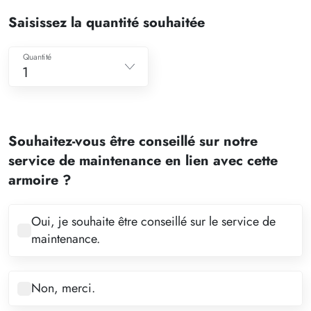
Saisissez la quantité souhaitée
Quantité
1
1
2
Souhaitez-vous être conseillé sur notre
3
service de maintenance en lien avec cette
4
armoire ?
5
6
Oui, je souhaite être conseillé sur le service de
maintenance.
7
8
Non, merci.
9