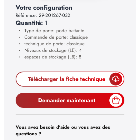
23
Votre configuration
24
Référence:
29-201267-032
Quantité:
1
25
Type de porte: porte battante
26
Commande de porte: classique
technique de porte: classique
27
Niveaux de stockage (LE): 4
espaces de stockage (LB): 8
28
29
Télécharger la fiche technique
30
Demander maintenant
Vous avez besoin d'aide ou vous avez des
questions ?