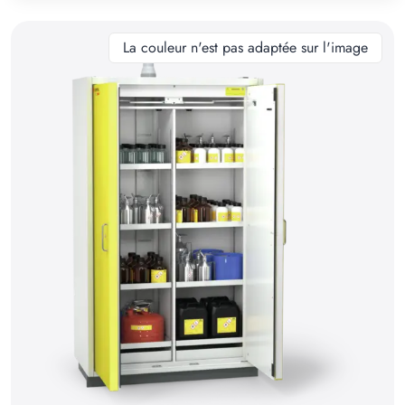
10
11
La couleur n'est pas adaptée sur l'image
12
13
14
15
16
17
18
19
20
21
22