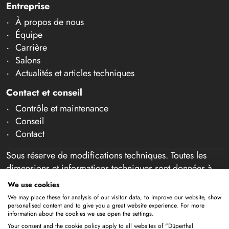
Entreprise
À propos de nous
Équipe
Carrière
Salons
Actualités et articles techniques
Contact et conseil
Contrôle et maintenance
Conseil
Contact
Sous réserve de modifications techniques. Toutes les
dimensions et informations techniques sont données à
titre indicatif. Sous réserve d'erreurs et de fautes de
We use cookies
frappe. Notre offre s'adresse exclusivement aux
We may place these for analysis of our visitor data, to improve our website, show
professionnels au sens de l'article 14 BGB. Aucune vente
personalised content and to give you a great website experience. For more
information about the cookies we use open the settings.
aux particuliers n'a lieu. En utilisant ce site Web et en
Your consent and the cookie policy apply to all websites of "Düperthal