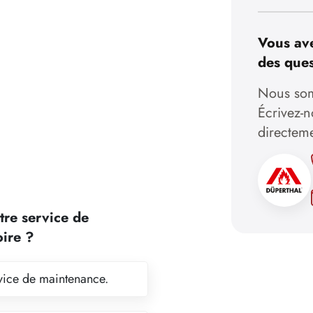
Vous ave
des ques
Nous som
Écrivez-
directem
tre service de
oire ?
ervice de maintenance.