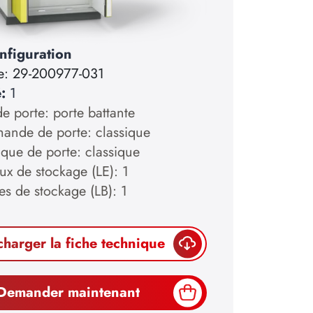
nfiguration
e:
29-200977-031
é:
1
e porte: porte battante
nde de porte: classique
ique de porte: classique
ux de stockage (LE): 1
es de stockage (LB): 1
charger la fiche technique
Demander maintenant