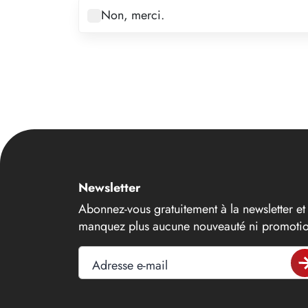
7
Non, merci.
8
9
10
11
12
13
14
Newsletter
15
Abonnez-vous gratuitement à la newsletter et
16
manquez plus aucune nouveauté ni promotio
17
Adresse e-mail
18
19