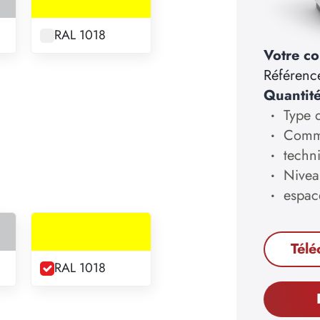
RAL 1018
Votre co
Référenc
Quantit
Type d
Comma
techn
Nivea
espac
Télé
RAL 1018