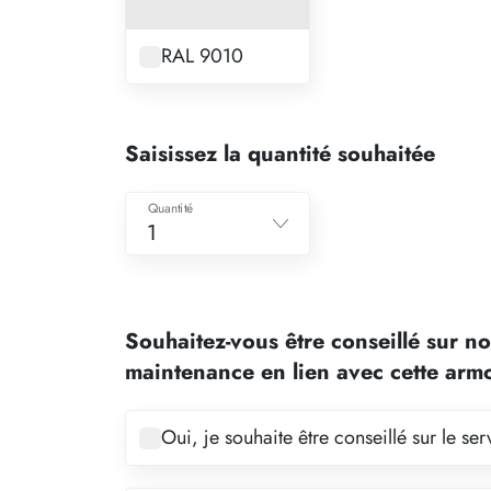
RAL 9010
Saisissez la quantité souhaitée
Quantité
1
1
2
Souhaitez-vous être conseillé sur no
3
maintenance en lien avec cette arm
4
5
Oui, je souhaite être conseillé sur le s
6