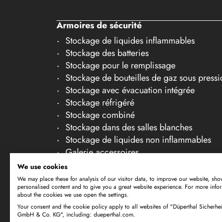
20
Armoires de sécurité
21
Stockage de liquides inflammables
22
Stockage des batteries
23
Stockage pour le remplissage
Stockage de bouteilles de gaz sous pressi
24
Stockage avec évacuation intégrée
25
Stockage réfrigéré
26
Stockage combiné
Stockage dans des salles blanches
27
Stockage de liquides non inflammables
28
Galerie accessoires
29
We use cookies
We may place these for analysis of our visitor data, to improve our website, sho
30
personalised content and to give you a great website experience. For more info
about the cookies we use open the settings.
Your consent and the cookie policy apply to all websites of "Düperthal Sicherhei
Sous réserve de modifications techniques. Tou
GmbH & Co. KG", including: dueperthal.com.