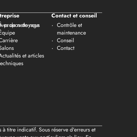
treprise
Contact et conseil
ves de nettoyage
À propos de nous
Contrôle et
Équipe
maintenance
Carrière
Conseil
Salons
Contact
Actualités et articles
techniques
 titre indicatif. Sous réserve d'erreurs et