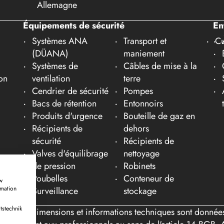
Allemagne
Équipements de sécurité
En
Systèmes ANA
Transport et
Cu
(DÜANA)
maniement
Systèmes de
Câbles de mise à la
on
ventilation
terre
Cendrier de sécurité
Pompes
Bacs de rétention
Entonnoirs
Produits d'urgence
Bouteille de gaz en
Récipients de
dehors
sécurité
Récipients de
Valves d'équilibrage
nettoyage
de pression
Robinets
Poubelles
Conteneur de
w
rmation
Surveillance
stockage
tstechnik
tes les dimensions et informations techniques sont données à