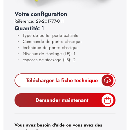
21
Votre configuration
22
Référence:
29-201777-011
23
Quantité:
1
24
Type de porte: porte battante
Commande de porte: classique
25
technique de porte: classique
Niveaux de stockage (LE): 1
26
espaces de stockage (LB): 2
27
28
Télécharger la fiche technique
29
30
Demander maintenant
Vous avez besoin d'aide ou vous avez des