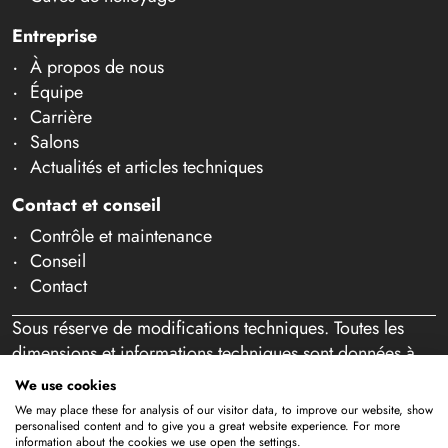
Entreprise
À propos de nous
Équipe
Carrière
Salons
Actualités et articles techniques
Contact et conseil
Contrôle et maintenance
Conseil
Contact
Sous réserve de modifications techniques. Toutes les
dimensions et informations techniques sont données à
titre indicatif. Sous réserve d'erreurs et de fautes de
We use cookies
frappe. Notre offre s'adresse exclusivement aux
We may place these for analysis of our visitor data, to improve our website, show
professionnels au sens de l'article 14 BGB. Aucune vente
personalised content and to give you a great website experience. For more
information about the cookies we use open the settings.