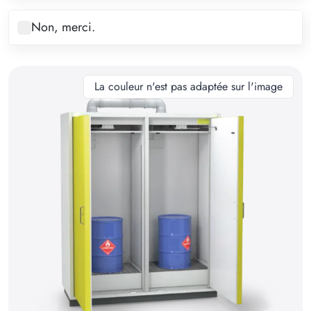
8
Non, merci.
9
10
11
La couleur n'est pas adaptée sur l'image
12
13
14
15
16
17
18
19
20