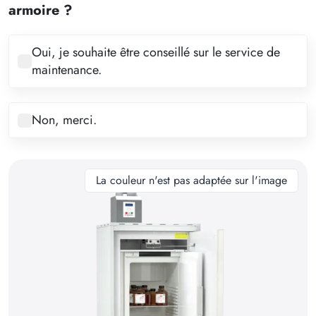
4
armoire ?
5
6
Oui, je souhaite être conseillé sur le service de
maintenance.
7
8
Non, merci.
9
10
11
La couleur n'est pas adaptée sur l'image
12
13
14
15
16