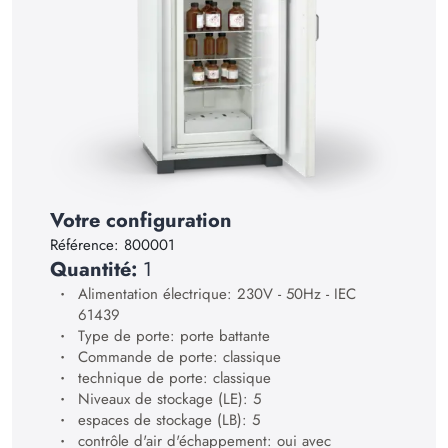
17
18
19
20
21
22
23
Votre configuration
Référence:
800001
24
Quantité:
1
25
Alimentation électrique: 230V - 50Hz - IEC
61439
26
Type de porte: porte battante
27
Commande de porte: classique
technique de porte: classique
28
Niveaux de stockage (LE): 5
espaces de stockage (LB): 5
29
contrôle d'air d'échappement: oui avec