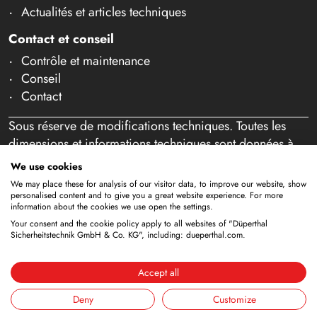
Actualités et articles techniques
Contact et conseil
Contrôle et maintenance
Conseil
Contact
Sous réserve de modifications techniques. Toutes les
dimensions et informations techniques sont données à
titre indicatif. Sous réserve d'erreurs et de fautes de
We use cookies
frappe. Notre offre s'adresse exclusivement aux
We may place these for analysis of our visitor data, to improve our website, show
professionnels au sens de l'article 14 BGB. Aucune vente
personalised content and to give you a great website experience. For more
information about the cookies we use open the settings.
aux particuliers n'a lieu. En utilisant ce site Web et en
Your consent and the cookie policy apply to all websites of "Düperthal
passant éventuellement commande, vous confirmez agir
Sicherheitstechnik GmbH & Co. KG", including: dueperthal.com.
en tant que professionnel (article 1 paragraphe 1 BFSG).
Accept all
Mentions
Déclaration de
Conditions
Deny
Customize
légales
confidentialité
générales