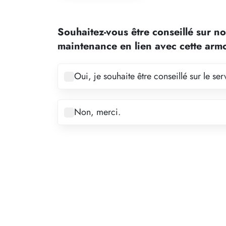
1
2
Souhaitez-vous être conseillé sur no
3
maintenance en lien avec cette arm
4
5
Oui, je souhaite être conseillé sur le s
6
7
Non, merci.
8
9
10
11
12
13