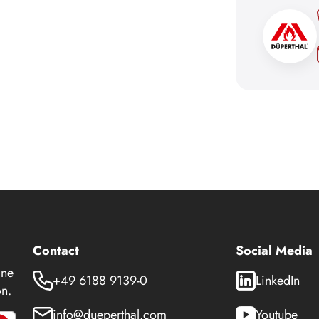
Contact
Social Media
 ne
+49 6188 9139-0
LinkedIn
n.
info@dueperthal.com
Youtube