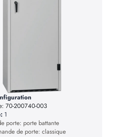
nfiguration
e:
70-200740-003
é:
1
e porte: porte battante
nde de porte: classique