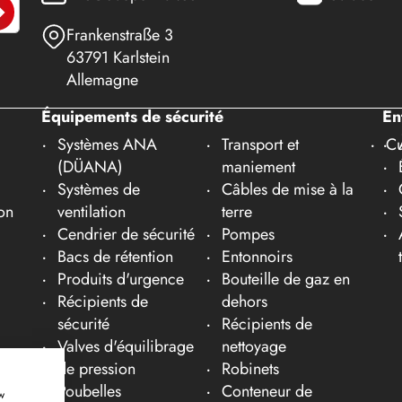
Frankenstraße 3
63791 Karlstein
Allemagne
Équipements de sécurité
En
Systèmes ANA
Transport et
Cu
(DÜANA)
maniement
Systèmes de
Câbles de mise à la
on
ventilation
terre
Cendrier de sécurité
Pompes
Bacs de rétention
Entonnoirs
Produits d'urgence
Bouteille de gaz en
Récipients de
dehors
sécurité
Récipients de
Valves d'équilibrage
nettoyage
de pression
Robinets
Poubelles
Conteneur de
w