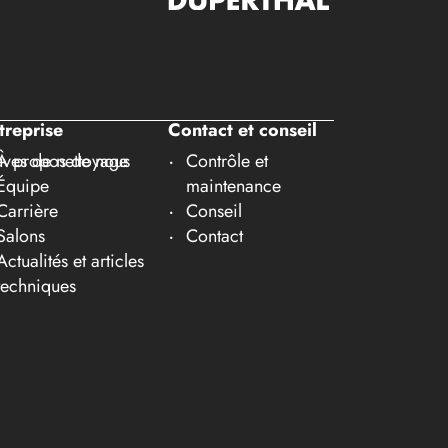
treprise
Contact et conseil
ves de nettoyage
À propos de nous
Contrôle et
Équipe
maintenance
Carrière
Conseil
Salons
Contact
Actualités et articles
techniques