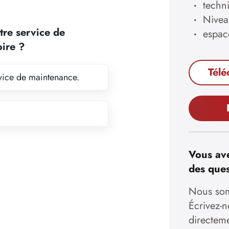
techn
Nivea
tre service de
espac
oire ?
Télé
ervice de maintenance.
Vous ave
des ques
Nous som
Écrivez-
directem