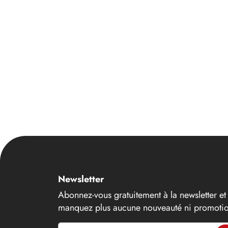
14
15
16
17
18
19
20
21
22
23
Newsletter
24
Abonnez-vous gratuitement à la newsletter et
25
manquez plus aucune nouveauté ni promotio
26