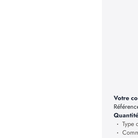
Votre co
Référenc
Quantit
Type d
Comma