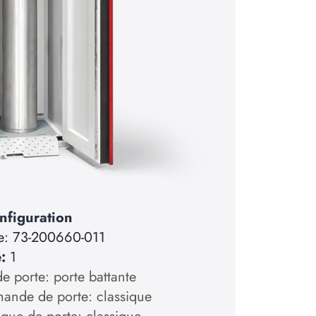
nfiguration
e:
73-200660-011
é:
1
e porte: porte battante
nde de porte: classique