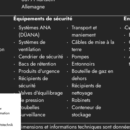
Allemagne
Équipements de sécurité
En
Systèmes ANA
Transport et
Cu
(DÜANA)
maniement
Systèmes de
Câbles de mise à la
on
ventilation
terre
Cendrier de sécurité
Pompes
Bacs de rétention
Entonnoirs
Produits d'urgence
Bouteille de gaz en
Récipients de
dehors
sécurité
Récipients de
Valves d'équilibrage
nettoyage
de pression
Robinets
Poubelles
Conteneur de
w
rmation
Surveillance
stockage
tstechnik
tes les dimensions et informations techniques sont données à