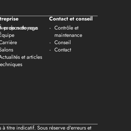
treprise
Contact et conseil
ves de nettoyage
À propos de nous
Contrôle et
Équipe
maintenance
Carrière
Conseil
Salons
Contact
Actualités et articles
techniques
 titre indicatif. Sous réserve d'erreurs et