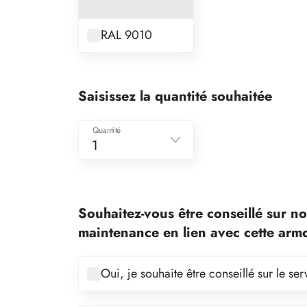
RAL 9010
Saisissez la quantité souhaitée
Quantité
1
1
2
Souhaitez-vous être conseillé sur no
3
maintenance en lien avec cette arm
4
5
Oui, je souhaite être conseillé sur le s
6