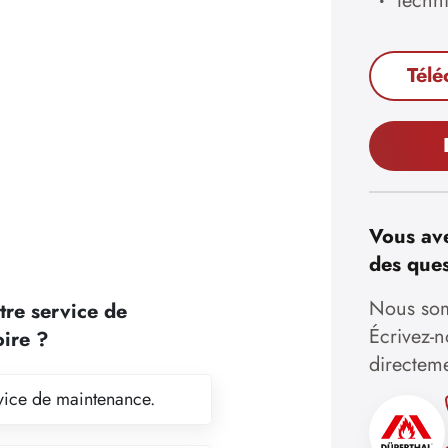
techn
Télé
Vous ave
des ques
Nous som
tre service de
Écrivez-
oire ?
directem
ervice de maintenance.