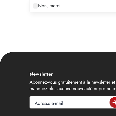
7
Non, merci.
8
9
10
11
12
13
14
Newsletter
15
Abonnez-vous gratuitement à la newsletter et
16
manquez plus aucune nouveauté ni promotio
17
18
Adresse e-mail
19