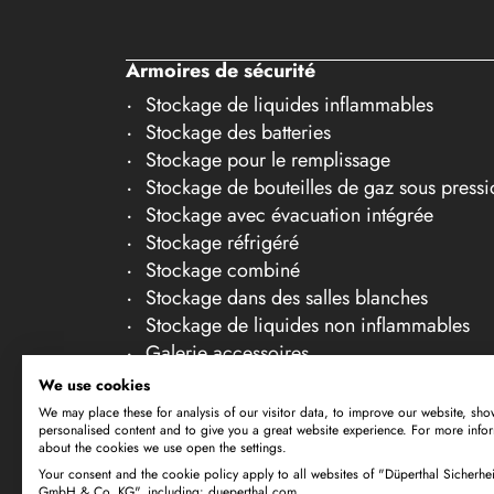
20
21
Armoires de sécurité
22
Stockage de liquides inflammables
Stockage des batteries
23
Stockage pour le remplissage
24
Stockage de bouteilles de gaz sous pressi
25
Stockage avec évacuation intégrée
Stockage réfrigéré
26
Stockage combiné
27
Stockage dans des salles blanches
Stockage de liquides non inflammables
28
Galerie accessoires
29
We use cookies
30
We may place these for analysis of our visitor data, to improve our website, sho
personalised content and to give you a great website experience. For more info
about the cookies we use open the settings.
Your consent and the cookie policy apply to all websites of "Düperthal Sicherhei
Sous réserve de modifications techniques. Tou
GmbH & Co. KG", including: dueperthal.com.