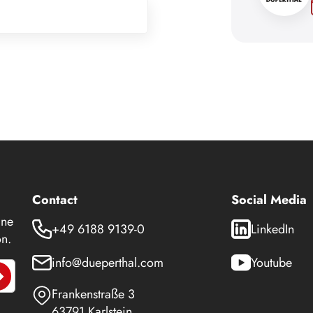
Contact
Social Media
 ne
+49 6188 9139-0
LinkedIn
n.
info@dueperthal.com
Youtube
Frankenstraße 3
63791 Karlstein