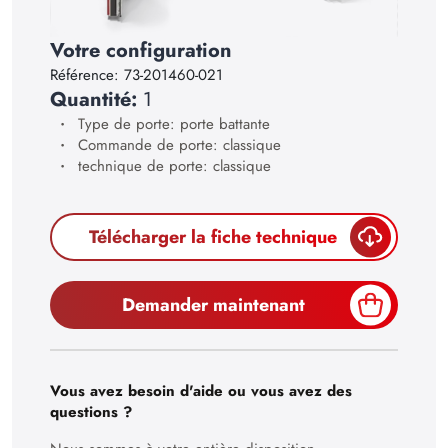
21
Votre configuration
22
Référence:
73-201460-021
23
Quantité:
1
24
Type de porte: porte battante
Commande de porte: classique
25
technique de porte: classique
26
27
Télécharger la fiche technique
28
29
Demander maintenant
30
Vous avez besoin d'aide ou vous avez des
questions ?