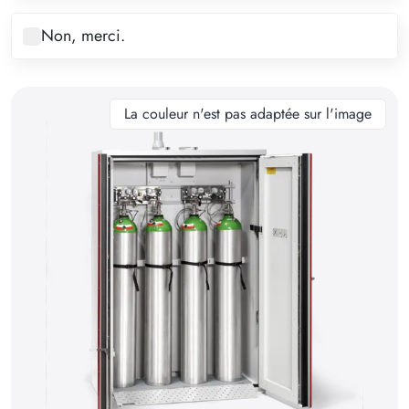
8
Non, merci.
9
10
11
La couleur n'est pas adaptée sur l'image
12
13
14
15
16
17
18
19
20