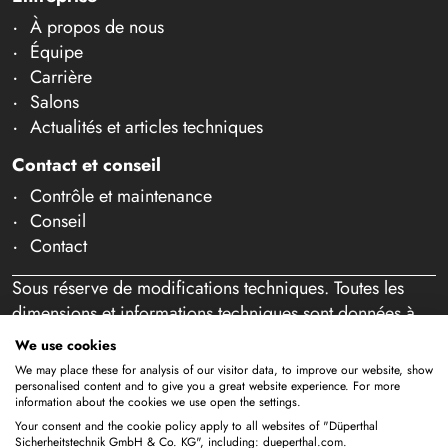
À propos de nous
Équipe
Carrière
Salons
Actualités et articles techniques
Contact et conseil
Contrôle et maintenance
Conseil
Contact
Sous réserve de modifications techniques. Toutes les
dimensions et informations techniques sont données à
titre indicatif. Sous réserve d'erreurs et de fautes de
We use cookies
frappe. Notre offre s'adresse exclusivement aux
We may place these for analysis of our visitor data, to improve our website, show
professionnels au sens de l'article 14 BGB. Aucune vente
personalised content and to give you a great website experience. For more
information about the cookies we use open the settings.
aux particuliers n'a lieu. En utilisant ce site Web et en
Your consent and the cookie policy apply to all websites of "Düperthal
passant éventuellement commande, vous confirmez agir
Sicherheitstechnik GmbH & Co. KG", including: dueperthal.com.