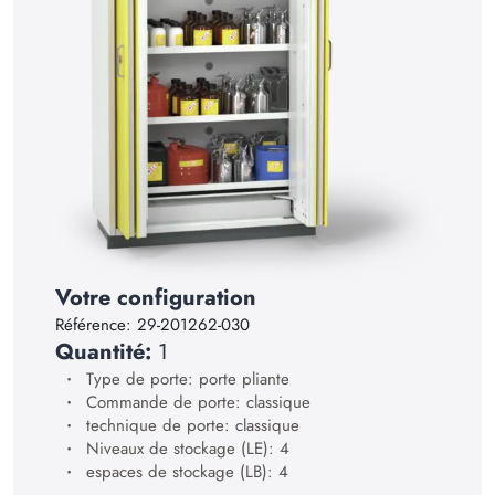
16
17
18
19
20
21
22
23
Votre configuration
Référence:
29-201262-030
24
Quantité:
1
25
Type de porte: porte pliante
Commande de porte: classique
26
technique de porte: classique
27
Niveaux de stockage (LE): 4
espaces de stockage (LB): 4
28