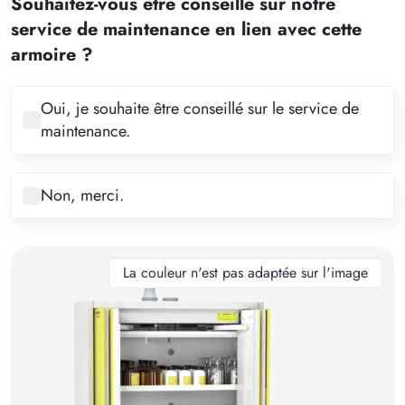
Souhaitez-vous être conseillé sur notre
3
service de maintenance en lien avec cette
4
armoire ?
5
6
Oui, je souhaite être conseillé sur le service de
maintenance.
7
8
Non, merci.
9
10
11
La couleur n'est pas adaptée sur l'image
12
13
14
15