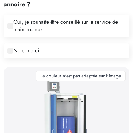
4
armoire ?
5
6
Oui, je souhaite être conseillé sur le service de
maintenance.
7
8
Non, merci.
9
10
11
La couleur n'est pas adaptée sur l'image
12
13
14
15
16