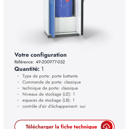
17
18
19
20
21
22
Votre configuration
23
Référence:
49-200977-032
Quantité:
1
24
Type de porte: porte battante
25
Commande de porte: classique
technique de porte: classique
26
Niveaux de stockage (LE): 1
espaces de stockage (LB): 1
27
contrôle d'air d'échappement: oui
28
29
Télécharger la fiche technique