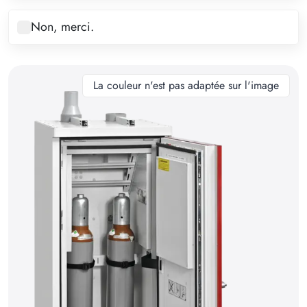
8
Non, merci.
9
10
11
La couleur n'est pas adaptée sur l'image
12
13
14
15
16
17
18
19
20