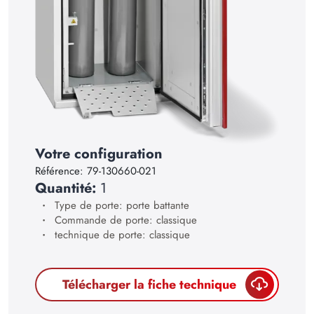
21
22
23
24
25
26
Votre configuration
27
Référence:
79-130660-021
28
Quantité:
1
Type de porte: porte battante
29
Commande de porte: classique
30
technique de porte: classique
Télécharger la fiche technique