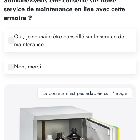
Souhaitez-vous être conseillé sur notre
3
service de maintenance en lien avec cette
4
armoire ?
5
6
Oui, je souhaite être conseillé sur le service de
maintenance.
7
8
Non, merci.
9
10
11
La couleur n'est pas adaptée sur l'image
12
13
14
15