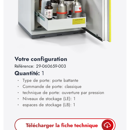
16
17
18
19
20
21
Votre configuration
22
Référence:
29-060659-003
Quantité:
1
23
Type de porte: porte battante
24
Commande de porte: classique
technique de porte: ouverture par pression
25
Niveaux de stockage (LE): 1
espaces de stockage (LB): 1
26
27
Télécharger la fiche technique
28