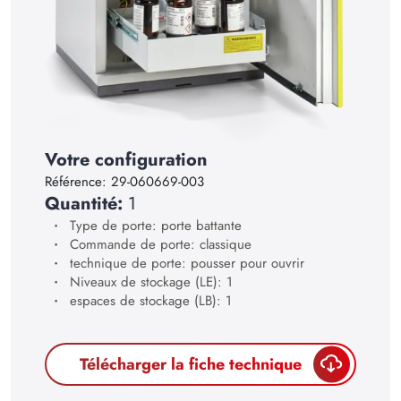
17
18
19
20
21
Votre configuration
22
Référence:
29-060669-003
Quantité:
1
23
Type de porte: porte battante
24
Commande de porte: classique
technique de porte: pousser pour ouvrir
25
Niveaux de stockage (LE): 1
espaces de stockage (LB): 1
26
27
Télécharger la fiche technique
28
29