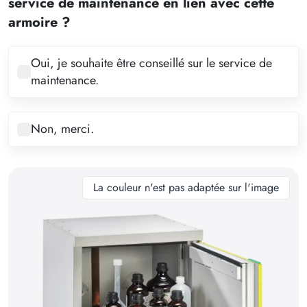
service de maintenance en lien avec cette
4
armoire ?
5
6
Oui, je souhaite être conseillé sur le service de
maintenance.
7
8
Non, merci.
9
10
11
La couleur n'est pas adaptée sur l'image
12
13
14
15
16