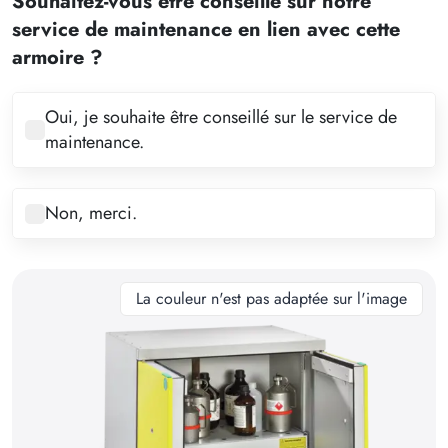
Souhaitez-vous être conseillé sur notre
3
service de maintenance en lien avec cette
4
armoire ?
5
6
Oui, je souhaite être conseillé sur le service de
maintenance.
7
8
Non, merci.
9
10
11
La couleur n'est pas adaptée sur l'image
12
13
14
15