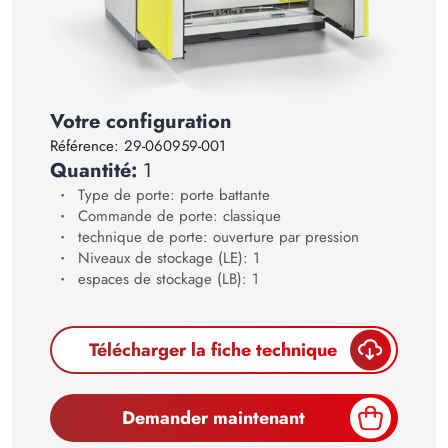
16
17
18
19
Votre configuration
Référence:
29-060959-001
20
Quantité:
1
21
Type de porte: porte battante
Commande de porte: classique
22
technique de porte: ouverture par pression
23
Niveaux de stockage (LE): 1
espaces de stockage (LB): 1
24
25
Télécharger la fiche technique
26
27
Demander maintenant
28