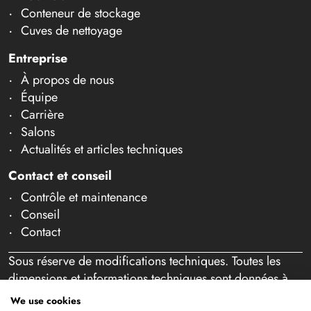
Conteneur de stockage
Cuves de nettoyage
Entreprise
À propos de nous
Équipe
Carrière
Salons
Actualités et articles techniques
Contact et conseil
Contrôle et maintenance
Conseil
Contact
Sous réserve de modifications techniques. Toutes les
dimensions et informations techniques sont données à
titre indicatif. Sous réserve d'erreurs et de fautes de
We use cookies