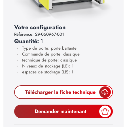
17
18
19
Votre configuration
Référence:
29-060967-001
20
Quantité:
1
21
Type de porte: porte battante
Commande de porte: classique
22
technique de porte: classique
23
Niveaux de stockage (LE): 1
espaces de stockage (LB): 1
24
25
Télécharger la fiche technique
26
27
Demander maintenant
28
29