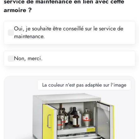
service de maintenance en lien avec cette
4
armoire ?
5
6
Oui, je souhaite être conseillé sur le service de
maintenance.
7
8
Non, merci.
9
10
11
La couleur n'est pas adaptée sur l'image
12
13
14
15
16