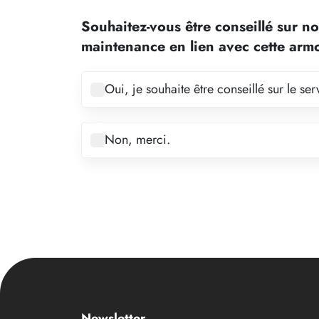
2
Souhaitez-vous être conseillé sur no
3
maintenance en lien avec cette arm
4
5
Oui, je souhaite être conseillé sur le s
6
7
Non, merci.
8
9
10
11
12
13
14
Newsletter