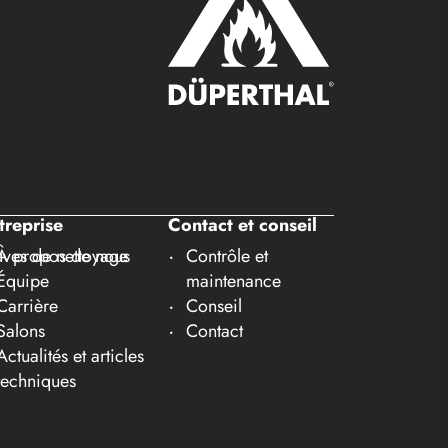
treprise
Contact et conseil
ves de nettoyage
À propos de nous
Contrôle et
Équipe
maintenance
Carrière
Conseil
Salons
Contact
Actualités et articles
techniques