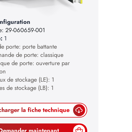
nfiguration
e:
29-060659-001
é:
1
e porte: porte battante
nde de porte: classique
ique de porte: ouverture par
ion
ux de stockage (LE): 1
es de stockage (LB): 1
charger la fiche technique
Demander maintenant