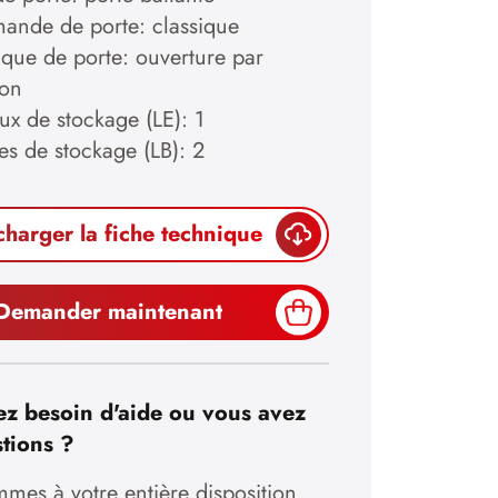
nde de porte: classique
ique de porte: ouverture par
ion
ux de stockage (LE): 1
es de stockage (LB): 2
charger la fiche technique
Demander maintenant
z besoin d'aide ou vous avez
tions ?
mes à votre entière disposition.