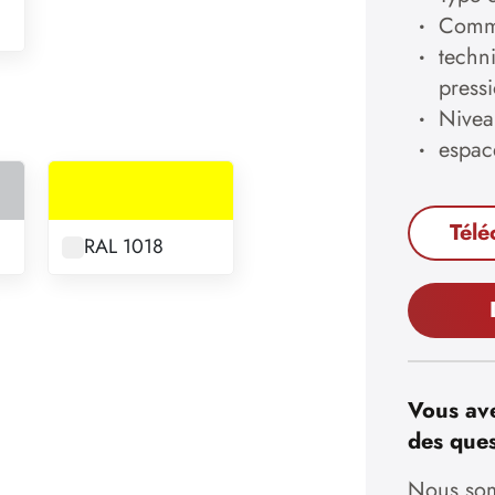
Comma
techn
press
Nivea
espac
Télé
RAL 1018
Vous ave
des ques
Nous som