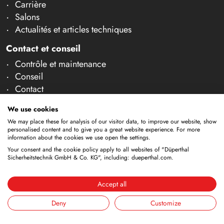
Carrière
Salons
Actualités et articles techniques
Contact et conseil
Contrôle et maintenance
Conseil
Contact
Sous réserve de modifications techniques. Toutes les
We use cookies
dimensions et informations techniques sont données à
We may place these for analysis of our visitor data, to improve our website, show
personalised content and to give you a great website experience. For more
titre indicatif. Sous réserve d'erreurs et de fautes de
information about the cookies we use open the settings.
frappe. Notre offre s'adresse exclusivement aux
Your consent and the cookie policy apply to all websites of "Düperthal
Sicherheitstechnik GmbH & Co. KG", including: dueperthal.com.
professionnels au sens de l'article 14 BGB. Aucune vente
aux particuliers n'a lieu. En utilisant ce site Web et en
passant éventuellement commande, vous confirmez agir
Accept all
en tant que professionnel (article 1 paragraphe 1 BFSG).
Deny
Customize
Mentions
Déclaration de
Conditions