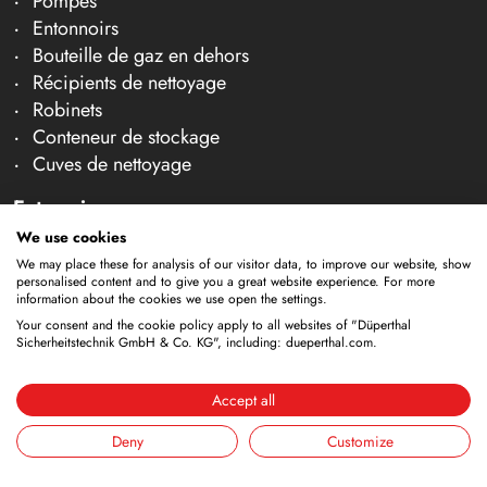
Pompes
Entonnoirs
Bouteille de gaz en dehors
Récipients de nettoyage
Robinets
Conteneur de stockage
Cuves de nettoyage
Entreprise
We use cookies
À propos de nous
We may place these for analysis of our visitor data, to improve our website, show
Équipe
personalised content and to give you a great website experience. For more
Carrière
information about the cookies we use open the settings.
Salons
Your consent and the cookie policy apply to all websites of "Düperthal
Sicherheitstechnik GmbH & Co. KG", including: dueperthal.com.
Actualités et articles techniques
Contact et conseil
Accept all
Contrôle et maintenance
Deny
Customize
Conseil
Contact