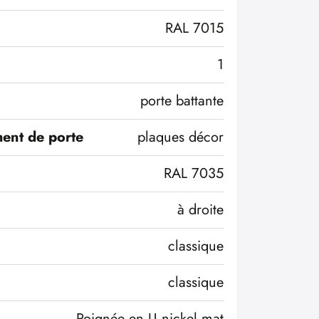
RAL 7015
1
porte battante
ent de porte
plaques décor
RAL 7035
à droite
classique
classique
Poignée en U nickel mat