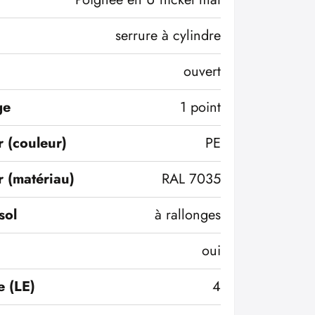
serrure à cylindre
ouvert
ge
1 point
r (couleur)
PE
r (matériau)
RAL 7035
sol
à rallonges
oui
e (LE)
4