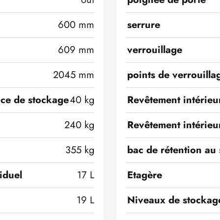
600 mm
serrure
609 mm
verrouillage
2045 mm
points de verrouilla
ace de stockage
40 kg
Revêtement intérieu
240 kg
Revêtement intérieu
355 kg
bac de rétention au 
iduel
17 L
Etagère
19 L
Niveaux de stockag