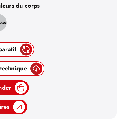
leurs du corps
7035
paratif
 technique
nder
ires