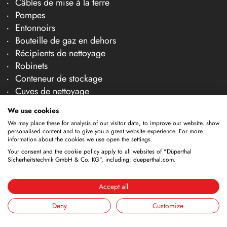
Câbles de mise à la terre
Pompes
Entonnoirs
Bouteille de gaz en dehors
Récipients de nettoyage
Robinets
Conteneur de stockage
Cuves de nettoyage
Entreprise
We use cookies
We may place these for analysis of our visitor data, to improve our website, show
À propos de nous
personalised content and to give you a great website experience. For more
Équipe
information about the cookies we use open the settings.
Carrière
Your consent and the cookie policy apply to all websites of "Düperthal
Sicherheitstechnik GmbH & Co. KG", including: dueperthal.com.
Salons
Actualités et articles techniques
Accept all
Contact et conseil
Deny
Customize
Contrôle et maintenance
Conseil