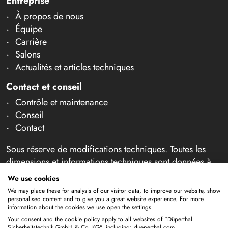
Entreprise
À propos de nous
Équipe
Carrière
Salons
Actualités et articles techniques
Contact et conseil
Contrôle et maintenance
Conseil
Contact
Sous réserve de modifications techniques. Toutes les
dimensions et informations techniques sont données à
titre indicatif. Sous réserve d'erreurs et de fautes de
We use cookies
frappe. Notre offre s'adresse exclusivement aux
We may place these for analysis of our visitor data, to improve our website, show
professionnels au sens de l'article 14 BGB. Aucune vente
personalised content and to give you a great website experience. For more
information about the cookies we use open the settings.
aux particuliers n'a lieu. En utilisant ce site Web et en
Your consent and the cookie policy apply to all websites of "Düperthal
passant éventuellement commande, vous confirmez agir
Sicherheitstechnik GmbH & Co. KG", including: dueperthal.com.