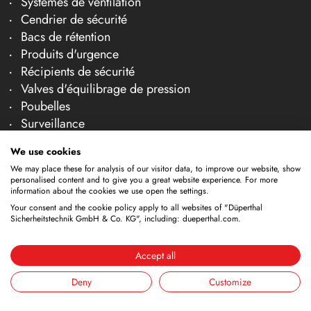
Systèmes de ventilation
Cendrier de sécurité
Bacs de rétention
Produits d'urgence
Récipients de sécurité
Valves d'équilibrage de pression
Poubelles
Surveillance
Transport et maniement
We use cookies
Câbles de mise à la terre
We may place these for analysis of our visitor data, to improve our website, show
Pompes
personalised content and to give you a great website experience. For more
Entonnoirs
information about the cookies we use open the settings.
Bouteille de gaz en dehors
Your consent and the cookie policy apply to all websites of "Düperthal
Sicherheitstechnik GmbH & Co. KG", including: dueperthal.com.
Récipients de nettoyage
Robinets
Accept all
Conteneur de stockage
Cuves de nettoyage
Deny
Customize
Entreprise