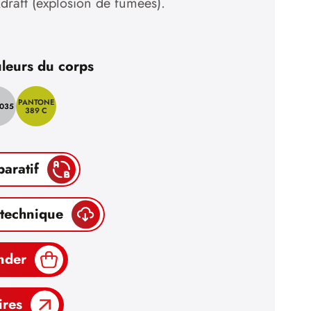
raft (explosion de fumées).
leurs du corps
PANTONE
7035
389 C
paratif
 technique
nder
ires