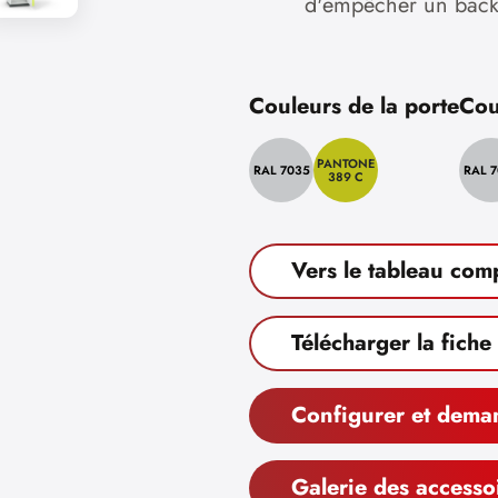
d'empêcher un backd
Couleurs de la porte
Cou
PANTONE
RAL 7035
RAL 
389 C
Vers le tableau com
Télécharger la fiche
Configurer et dema
Galerie des accesso