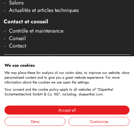
Salons
Actualités et articles techniques
Contact et conseil
Contrôle et maintenance
Conseil
Contact
Sous réserve de modifications techniques. Toutes les
dimensions et informations techniques sont données à
We use cookies
titre indicatif. Sous réserve d'erreurs et de fautes de
We may place these for analysis of our visitor data, to improve our website, show
personalised content and to give you a great website experience. For more
frappe. Notre offre s'adresse exclusivement aux
information about the cookies we use open the settings.
professionnels au sens de l'article 14 BGB. Aucune vente
Your consent and the cookie policy apply to all websites of "Düperthal
Sicherheitstechnik GmbH & Co. KG", including: dueperthal.com.
aux particuliers n'a lieu. En utilisant ce site Web et en
passant éventuellement commande, vous confirmez agir
en tant que professionnel (article 1 paragraphe 1 BFSG).
Accept all
Deny
Customize
Mentions
Déclaration de
Conditions