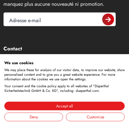
manquez plus aucune nouveauté ni promotion.
Adresse e-mail
Contact
+49 6188 9139-0
We use cookies
We may place these for analysis of our visitor data, to improve our website, show
info@dueperthal.com
personalised content and to give you a great website experience. For more
information about the cookies we use open the settings.
Your consent and the cookie policy apply to all websites of "Düperthal
Frankenstraße 3
Sicherheitstechnik GmbH & Co. KG", including: dueperthal.com.
63791 Karlstein
Allemagne
Accept all
Social Media
Deny
Customize
LinkedIn