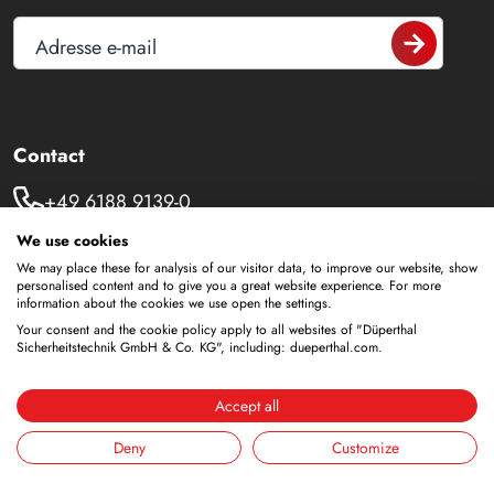
Adresse e-mail
Contact
+49 6188 9139-0
We use cookies
info@dueperthal.com
We may place these for analysis of our visitor data, to improve our website, show
personalised content and to give you a great website experience. For more
Frankenstraße 3
information about the cookies we use open the settings.
63791 Karlstein
Your consent and the cookie policy apply to all websites of "Düperthal
Sicherheitstechnik GmbH & Co. KG", including: dueperthal.com.
Allemagne
Social Media
Accept all
LinkedIn
Deny
Customize