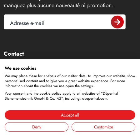
manquez plus aucune nouveauté ni promotion.
Adresse e-mail
Contact
+49 6188 9139-0
We use cookies
We may place these for analysis of our visitor data, to improve our website, show
info@dueperthal.com
personalised content and to give you a great website experience. For more
information about the cookies we use open the settings.
Your consent and the cookie policy apply to all websites of "Düperthal
Frankenstraße 3
Sicherheitstechnik GmbH & Co. KG", including: dueperthal.com.
63791 Karlstein
Allemagne
Accept all
Social Media
Deny
Customize
LinkedIn