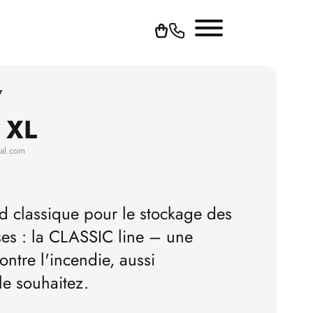
7
 XL
hal.com
rd classique pour le stockage des
es : la CLASSIC line – une
ntre l'incendie, aussi
le souhaitez.