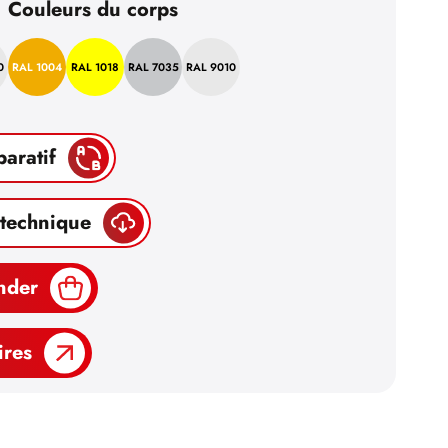
Couleurs du corps
0
RAL 1004
RAL 1018
RAL 7035
RAL 9010
paratif
 technique
nder
ires