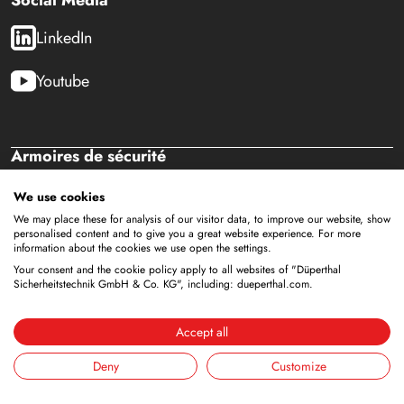
Social Media
LinkedIn
Youtube
Armoires de sécurité
Stockage de liquides inflammables
We use cookies
Stockage des batteries
We may place these for analysis of our visitor data, to improve our website, show
Stockage pour le remplissage
personalised content and to give you a great website experience. For more
information about the cookies we use open the settings.
Stockage de bouteilles de gaz sous pression
Your consent and the cookie policy apply to all websites of "Düperthal
Stockage avec évacuation intégrée
Sicherheitstechnik GmbH & Co. KG", including: dueperthal.com.
Stockage réfrigéré
Stockage combiné
Accept all
Stockage dans des salles blanches
Stockage de liquides non inflammables
Deny
Customize
Galerie accessoires