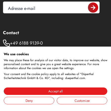
Adresse e-mail
Contact
+49 6188 9139-0
We use cookies
info@dueperthal.com
We may place these for analysis of our visitor data, to improve our website, show
personalised content and to give you a great website experience. For more
Frankenstraße 3
information about the cookies we use open the settings.
63791 Karlstein
Your consent and the cookie policy apply to all websites of "Düperthal
Allemagne
Sicherheitstechnik GmbH & Co. KG", including: dueperthal.com.
Social Media
Accept all
LinkedIn
Deny
Customize
Youtube