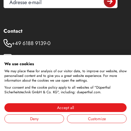
Adresse e-mail
Contact
+49 6188 9139-0
info@dueperthal.com
We use cookies
Frankenstraße 3
We may place these for analysis of our visitor data, to improve our website, show
personalised content and to give you a great website experience. For more
63791 Karlstein
information about the cookies we use open the settings.
Allemagne
Your consent and the cookie policy apply to all websites of "Düperthal
Sicherheitstechnik GmbH & Co. KG", including: dueperthal.com.
Social Media
Accept all
LinkedIn
Deny
Customize
Youtube