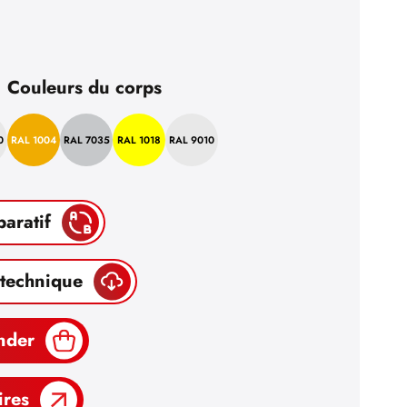
Couleurs du corps
0
RAL 1004
RAL 7035
RAL 1018
RAL 9010
paratif
 technique
nder
ires