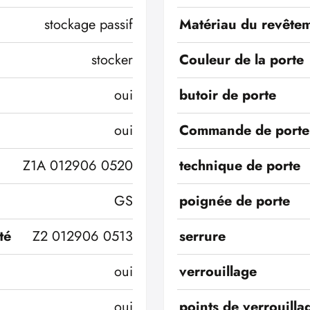
stockage passif
Matériau du revêtem
stocker
Couleur de la porte
oui
butoir de porte
oui
Commande de porte
Z1A 012906 0520
technique de porte
GS
poignée de porte
té
Z2 012906 0513
serrure
oui
verrouillage
oui
points de verrouilla