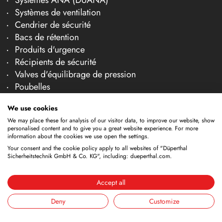
Systèmes de ventilation
Cendrier de sécurité
Bacs de rétention
Produits d'urgence
Récipients de sécurité
Valves d'équilibrage de pression
Poubelles
Surveillance
We use cookies
Transport et maniement
We may place these for analysis of our visitor data, to improve our website, show
Câbles de mise à la terre
personalised content and to give you a great website experience. For more
Pompes
information about the cookies we use open the settings.
Entonnoirs
Your consent and the cookie policy apply to all websites of "Düperthal
Sicherheitstechnik GmbH & Co. KG", including: dueperthal.com.
Bouteille de gaz en dehors
Récipients de nettoyage
Accept all
Robinets
Conteneur de stockage
Deny
Customize
Cuves de nettoyage