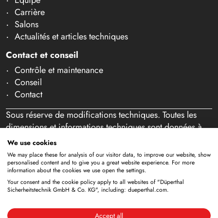
Équipe
Carrière
Salons
Actualités et articles techniques
Contact et conseil
Contrôle et maintenance
Conseil
Contact
Sous réserve de modifications techniques. Toutes les
dimensions et informations techniques sont données à
titre indicatif. Sous réserve d'erreurs et de fautes de
We use cookies
frappe. Notre offre s'adresse exclusivement aux
We may place these for analysis of our visitor data, to improve our website, show
professionnels au sens de l'article 14 BGB. Aucune vente
personalised content and to give you a great website experience. For more
information about the cookies we use open the settings.
aux particuliers n'a lieu. En utilisant ce site Web et en
Your consent and the cookie policy apply to all websites of "Düperthal
passant éventuellement commande, vous confirmez agir
Sicherheitstechnik GmbH & Co. KG", including: dueperthal.com.
en tant que professionnel (article 1 paragraphe 1 BFSG).
Accept all