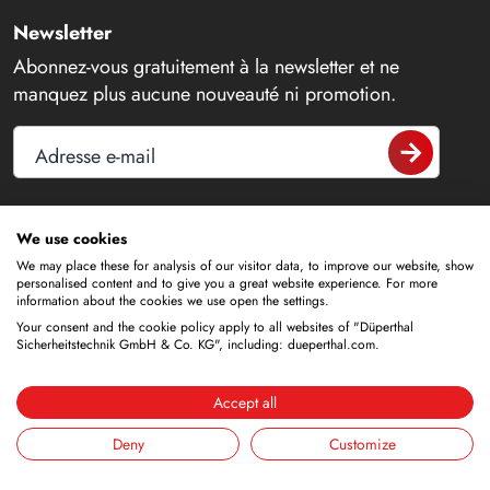
Newsletter
Abonnez-vous gratuitement à la newsletter et ne
manquez plus aucune nouveauté ni promotion.
Adresse e-mail
We use cookies
Contact
We may place these for analysis of our visitor data, to improve our website, show
personalised content and to give you a great website experience. For more
information about the cookies we use open the settings.
+49 6188 9139-0
Your consent and the cookie policy apply to all websites of "Düperthal
Sicherheitstechnik GmbH & Co. KG", including: dueperthal.com.
info@dueperthal.com
Accept all
Frankenstraße 3
63791 Karlstein
Deny
Customize
Allemagne