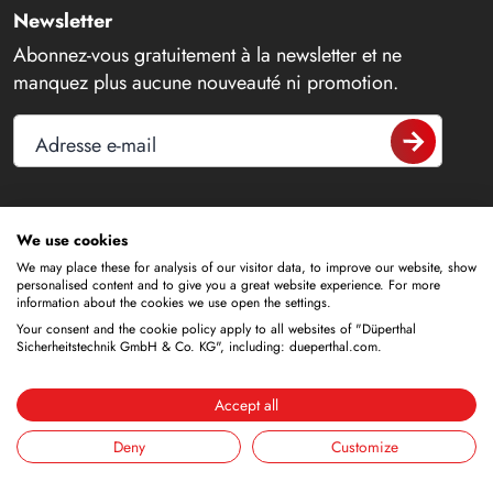
Newsletter
Abonnez-vous gratuitement à la newsletter et ne
manquez plus aucune nouveauté ni promotion.
Adresse e-mail
We use cookies
Contact
We may place these for analysis of our visitor data, to improve our website, show
personalised content and to give you a great website experience. For more
+49 6188 9139-0
information about the cookies we use open the settings.
Your consent and the cookie policy apply to all websites of "Düperthal
Sicherheitstechnik GmbH & Co. KG", including: dueperthal.com.
info@dueperthal.com
Frankenstraße 3
Accept all
63791 Karlstein
Deny
Customize
Allemagne