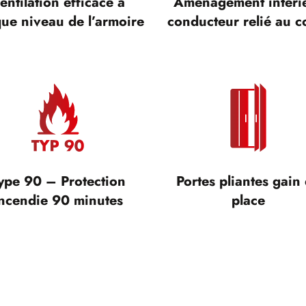
entilation efficace à
Aménagement intéri
ue niveau de l’armoire
conducteur relié au c
ype 90 – Protection
Portes pliantes gain
ncendie 90 minutes
place