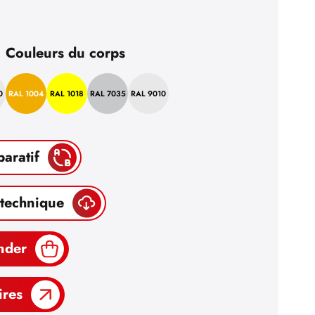
Couleurs du corps
0
RAL 1004
RAL 1018
RAL 7035
RAL 9010
paratif
 technique
nder
ires