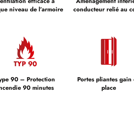
entilation efficace à
Aménagement intéri
ue niveau de l’armoire
conducteur relié au c
ype 90 – Protection
Portes pliantes gain
ncendie 90 minutes
place