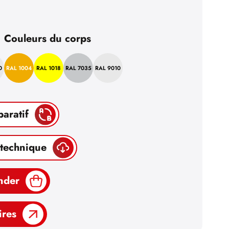
Couleurs du corps
0
RAL 1004
RAL 1018
RAL 7035
RAL 9010
paratif
 technique
nder
ires