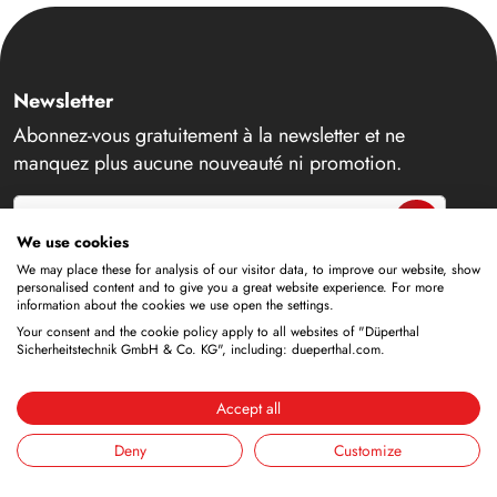
Newsletter
Abonnez-vous gratuitement à la newsletter et ne
manquez plus aucune nouveauté ni promotion.
Adresse e-mail
We use cookies
We may place these for analysis of our visitor data, to improve our website, show
personalised content and to give you a great website experience. For more
information about the cookies we use open the settings.
Contact
Your consent and the cookie policy apply to all websites of "Düperthal
Sicherheitstechnik GmbH & Co. KG", including: dueperthal.com.
+49 6188 9139-0
Accept all
info@dueperthal.com
Deny
Customize
Frankenstraße 3