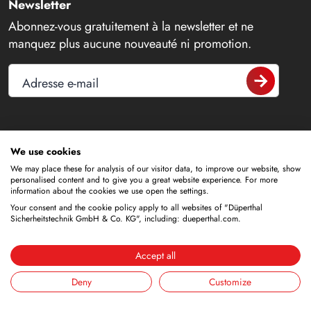
Newsletter
Abonnez-vous gratuitement à la newsletter et ne
manquez plus aucune nouveauté ni promotion.
Adresse e-mail
Contact
We use cookies
We may place these for analysis of our visitor data, to improve our website, show
+49 6188 9139-0
personalised content and to give you a great website experience. For more
information about the cookies we use open the settings.
Your consent and the cookie policy apply to all websites of "Düperthal
info@dueperthal.com
Sicherheitstechnik GmbH & Co. KG", including: dueperthal.com.
Frankenstraße 3
Accept all
63791 Karlstein
Allemagne
Deny
Customize
Social Media