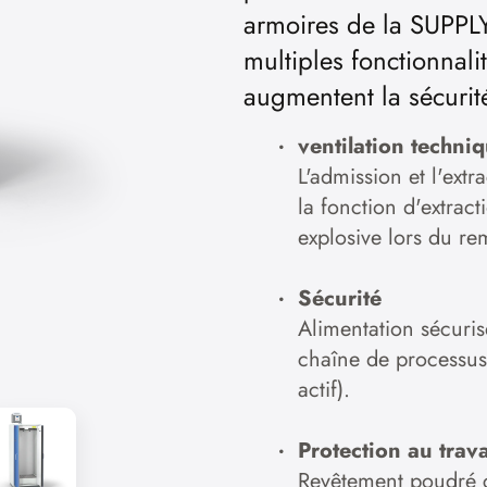
armoires de la SUPPLY
multiples fonctionnal
augmentent la sécurité 
ventilation techni
L'admission et l'extr
la fonction d'extrac
explosive lors du re
Sécurité
Alimentation sécuris
chaîne de processu
actif).
Protection au trava
Revêtement poudré c