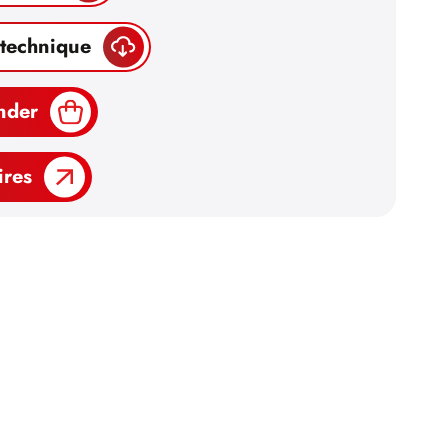
 technique
nder
ires