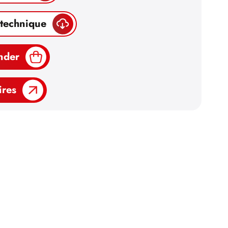
 technique
nder
ires