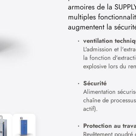
armoires de la SUPPLY
multiples fonctionnal
augmentent la sécurité 
ventilation techni
L'admission et l'extr
la fonction d'extrac
explosive lors du re
Sécurité
Alimentation sécuris
chaîne de processu
actif).
Protection au trava
Revêtement poudré c