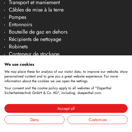
Transport et maniement
Câbles de mise à la terre
Pompes
Entonnoirs
Bouteille de gaz en dehors
Récipients de nettoyage
Robinets
Conteneur de stockage
Cuves de nettoyage
We use cookies
We may place these for analysis of our visitor data, to improve our website, show
Entreprise
personalised content and to give you a great website experience. For more
information about the cookies we use open the settings.
À propos de nous
Your consent and the cookie policy apply to all websites of "Düperthal
Équipe
Sicherheitstechnik GmbH & Co. KG", including: dueperthal.com.
Carrière
Salons
Accept all
Actualités et articles techniques
Deny
Customize
Contact et conseil